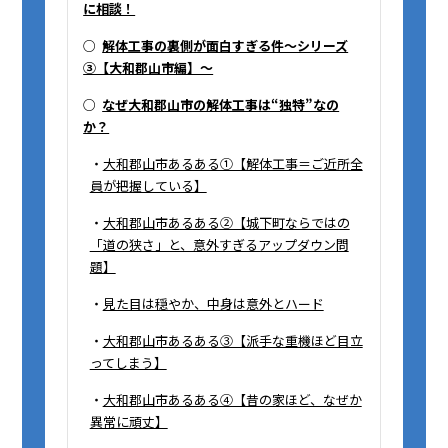
に相談！
○
解体工事の裏側が面白すぎる件～シリーズ
③【大和郡山市編】～
○
なぜ大和郡山市の解体工事は“独特”なの
か？
・
大和郡山市あるある①【解体工事＝ご近所全
員が把握している】
・
大和郡山市あるある②【城下町ならではの
「道の狭さ」と、意外すぎるアップダウン問
題】
・
見た目は穏やか、中身は意外とハード
・
大和郡山市あるある③【派手な重機ほど目立
ってしまう】
・
大和郡山市あるある④【昔の家ほど、なぜか
異常に頑丈】