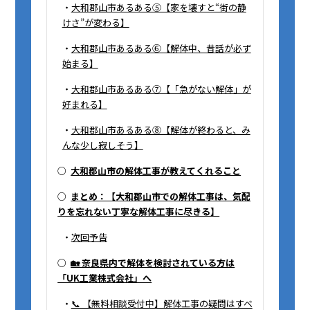
・
大和郡山市あるある⑤【家を壊すと“街の静
けさ”が変わる】
・
大和郡山市あるある⑥【解体中、昔話が必ず
始まる】
・
大和郡山市あるある⑦【「急がない解体」が
好まれる】
・
大和郡山市あるある⑧【解体が終わると、み
んな少し寂しそう】
○
大和郡山市の解体工事が教えてくれること
○
まとめ：【大和郡山市での解体工事は、気配
りを忘れない丁寧な解体工事に尽きる】
・
次回予告
○
🏡 奈良県内で解体を検討されている方は
「UK工業株式会社」へ
・
📞 【無料相談受付中】解体工事の疑問はすべ