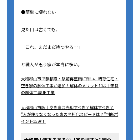
●簡単に壊れない
見た目は古くても、
「これ、まだまだ持つやろ…」
と職人が思う家が本当に多い。
大和郡山市で駅移設・駅前再整備に伴い、既存住宅・
空き家の解体工事が増加！解体のメリットとは｜奈良
の解体工事UK工業
大和郡山市版｜空き家は売却すべき？解体すべき？
“人が住まなくなった家の老朽化スピードは？”判断ポ
イント15選！
大和郡山市あるある⑤【家を壊すと“街の