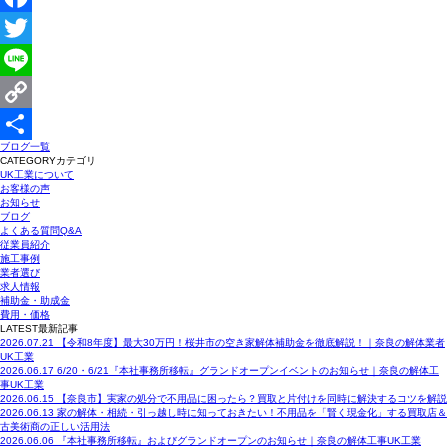
Facebook
Twitter
Line
Copy
ブログ一覧
Link
共
CATEGORY
カテゴリ
UK工業について
有
お客様の声
お知らせ
ブログ
よくある質問Q&A
従業員紹介
施工事例
業者選び
求人情報
補助金・助成金
費用・価格
LATEST
最新記事
2026.07.21
【令和8年度】最大30万円！桜井市の空き家解体補助金を徹底解説！｜奈良の解体業者
UK工業
2026.06.17
6/20・6/21『本社事務所移転』グランドオープンイベントのお知らせ｜奈良の解体工
事UK工業
2026.06.15
【奈良市】実家の処分で不用品に困ったら？買取と片付けを同時に解決するコツを解説
2026.06.13
家の解体・相続・引っ越し時に知っておきたい！不用品を「賢く現金化」する買取店＆
古美術商の正しい活用法
2026.06.06
『本社事務所移転』およびグランドオープンのお知らせ｜奈良の解体工事UK工業