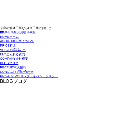
奈良の解体工事ならUK工業にお任せ
MAIL
簡単お見積り依頼
HOME
ホーム
ABOUT
UK工業について
PRICE
料金
VOICE
お客様の声
FAQ
よくある質問
COMPANY
会社概要
BLOG
ブログ
RECRUIT
求人情報
CONTACT
お問い合わせ
PRIVACY POLICY
プライバシーポリシー
BLOG
ブログ