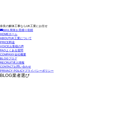
奈良の解体工事ならUK工業にお任せ
MAIL
簡単お見積り依頼
HOME
ホーム
ABOUT
UK工業について
PRICE
料金
VOICE
お客様の声
FAQ
よくある質問
COMPANY
会社概要
BLOG
ブログ
RECRUIT
求人情報
CONTACT
お問い合わせ
PRIVACY POLICY
プライバシーポリシー
BLOG
業者選び