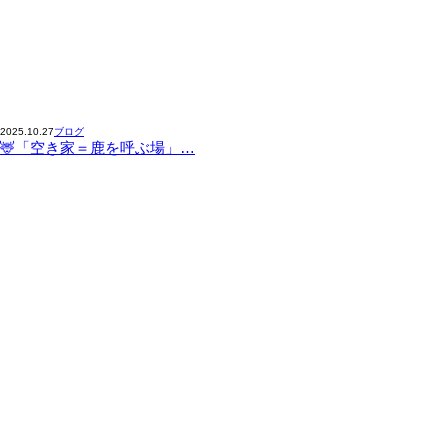
2025.10.27
ブログ
🦌「空き家＝鹿を呼ぶ場」…