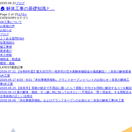
2025.09.22
ブログ
🏠 解体工事の基礎知識と…
Page 2 of 15
‹
1
2
3
›
»
CATEGORY
カテゴリ
UK工業について
お客様の声
お知らせ
ブログ
よくある質問Q&A
従業員紹介
施工事例
業者選び
求人情報
補助金・助成金
費用・価格
LATEST
最新記事
2026.07.21
【令和8年度】最大30万円！桜井市の空き家解体補助金を徹底解説！｜奈良の解体業者
UK工業
2026.06.17
6/20・6/21『本社事務所移転』グランドオープンイベントのお知らせ｜奈良の解体工
事UK工業
2026.06.15
【奈良市】実家の処分で不用品に困ったら？買取と片付けを同時に解決するコツを解説
2026.06.13
家の解体・相続・引っ越し時に知っておきたい！不用品を「賢く現金化」する買取店＆
古美術商の正しい活用法
2026.06.06
『本社事務所移転』およびグランドオープンのお知らせ｜奈良の解体工事UK工業