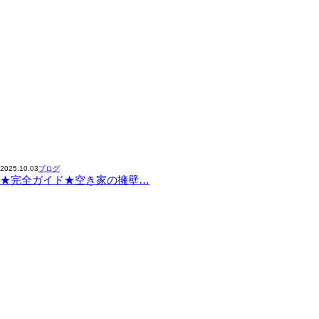
2025.10.03
ブログ
★完全ガイド★空き家の擁壁…